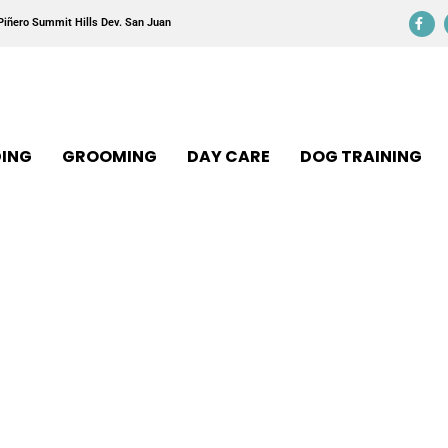
Piñero Summit Hills Dev. San Juan
ING
GROOMING
DAY CARE
DOG TRAINING