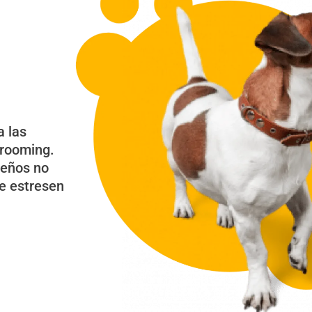
a las
grooming.
ueños no
e estresen