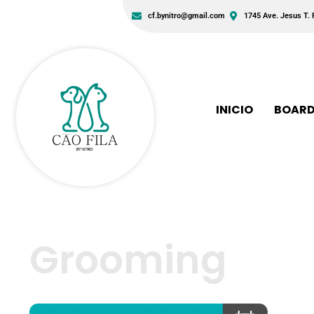
cf.bynitro@gmail.com
1745 Ave. Jesus T. 
INICIO
BOARD
Grooming